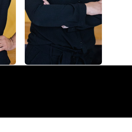
t de
d’analyse statistique et de
es.
visualisation de données.
ation
Passionné par l’amélioration
nels
des processus décisionnels
aire
et la communication claire
es.
des résultats analytiques.