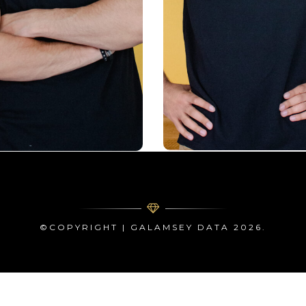
d’analyse statistique e
l’analyse statistique.
visualisation de donné
ionné par le partage des
Passionné par l’amélior
connaissances et
des processus décision
exploration de nouvelles
et la communication cl
hodes pour maximiser le
des résultats analytiqu
otentiel des données.
©COPYRIGHT | GALAMSEY DATA 2026.