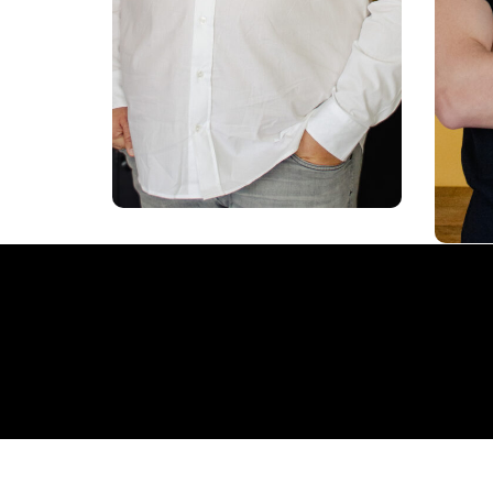
collaborative.
Passionné par le
Pass
développement des talents
et la révélation des
l’
potentiels.
mét
p