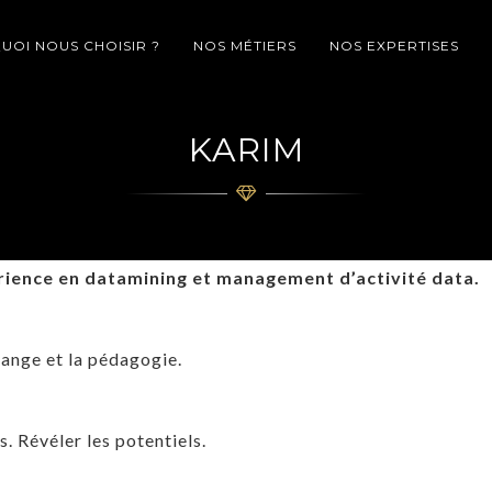
OI NOUS CHOISIR ?
NOS MÉTIERS
NOS EXPERTISES
KARIM
rience en datamining et management d’activité data.
hange et la pédagogie.
s. Révéler les potentiels.