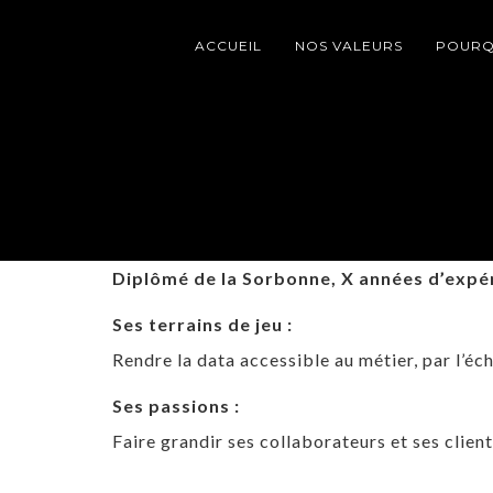
ACCUEIL
NOS VALEURS
POURQU
Diplômé de la Sorbonne, X années d’expé
Ses terrains de jeu :
Rendre la data accessible au métier, par l’éc
Ses passions :
Faire grandir ses collaborateurs et ses client