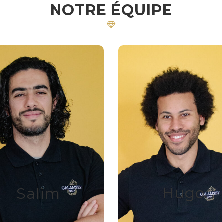
NOTRE ÉQUIPE
Data
Data Analy
Scientist
Diplômé de Lille 1, av
plusieurs années
iplômé de Lille 1, avec
d’expérience en analys
plusieurs années
données.
périence en data science
t analyse de données.
Exploite les données p
fournir des insights préc
nsforme les données en
Hugo
Salim
actionnables grâce à 
ights exploitables grâce
techniques avancée
u machine learning et à