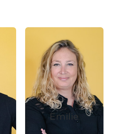
st
Attente texte
ec
Diplômé de Lille 1, avec
plusieurs années
e de
d’expérience en analyse de
données.
our
Exploite les données pour
is et
fournir des insights précis et
Emilie
des
actionnables grâce à des
s
techniques avancées